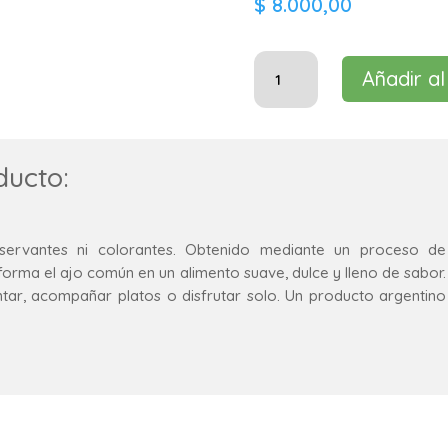
$
8.000,00
Ajo
Añadir al
Negro
cantidad
ducto:
nservantes ni colorantes. Obtenido mediante un proceso de
orma el ajo común en un alimento suave, dulce y lleno de sabor.
ntar, acompañar platos o disfrutar solo. Un producto argentino