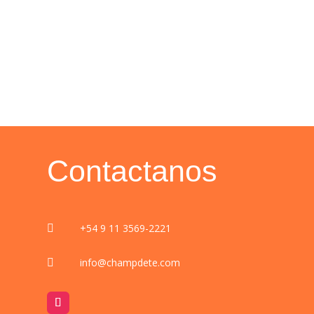
Contactanos
+54 9 11 3569-2221

info@champdete.com
